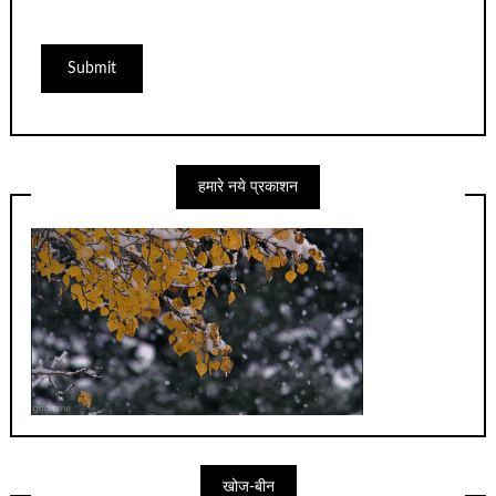
हमारे नये प्रकाशन
खोज-बीन