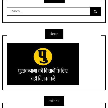
Search
for:
विज्ञापन
नवीनतम