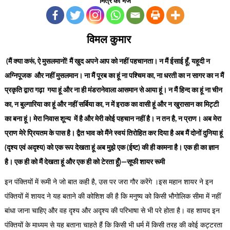
मित्र को भेजें
विमल कुमार
(मैं क्या करूं, ऐ मुसलमानों! मैं खुद अपने आप को नहीं पहचानता। न मैं ईसाई हूँ, यहूदी न
अग्निपूजक और नहीं मुसलमान। ना मैं पूरब का हूं ना पश्चिम का, ना धरती का न सागर का न मैं
प्रकृति द्वारा गढ़ा गया हूं और ना ही मंडरानेवाला आसमान से आया हूं। न मैं हिन्द का हूं ना चीन
का, न बुल्गारिया का हूं और नहीं सर्बिया का, न में इराक का वासी हूं और न खुरासान का मिट्टी
का बना हूं। मेरा निवास शून्य में है और मेरी कोई पहचान नहीं है। न तन है, न प्राण। अब मेरा
प्राण मेरे प्रियतम के पास है। द्वैत भाव को मैंने स्वयं तिरोहित कर दिया है अब मैं दोनों दुनिया हूं
(दृश्य एवं अदृश्य) को एक रूप देखता हूं अब मुझे एक (ईष्ट) की ही कामना है। एक ही का ज्ञान
है। एक ही को मैं देखता हूं और एक ही को टेरता हूँ)—सूफी शायर रूमी
इन पंक्तियों में रूमी ने जो बात कही है, उस पर जरा गौर करेंगे ।इस महान शायर ने इन
पंक्तियों में शायद ने यह बताने की कोशिश की है कि मनुष्य को किसी भौगोलिक सीमा में नहीं
बांधा जाना चाहिए और वह दृश्य और अदृश्य की परिभाषा से भी परे होता है। वह शायद इन
पंक्तियों के माध्यम से यह बताना चाहते हैं कि किसी भी धर्म में किसी तरह की कोई कट्टरता