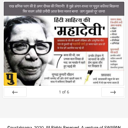
1
of
6
Prev
Next
©pustaknama, 2020. All Rights Reserved. A venture of SWAPAN