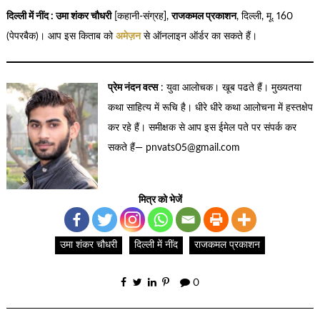
दिल्ली में नींद : उमा शंकर चौधरी
[कहानी-संग्रह],
राजकमल प्रकाशन
, दिल्ली, मू. 160
(पेपरबैक)। आप इस किताब को
अमेज़न
से ऑनलाइन ऑर्डर का सकते हैं।
प्रेम नंदन वत्स
: युवा आलोचक। खूब पढते हैं। मुख्यतया
कथा साहित्य में रूचि है। धीरे धीरे कथा आलोचना में हस्तक्षेप
कर रहे हैं। समीक्षक से आप इस ईमेल पते पर संपर्क कर
सकते हैं— pnvats05@gmail.com
मित्र को भेजें
उमा शंकर चौधरी
दिल्ली में नींद
राजकमल प्रकाशन
0