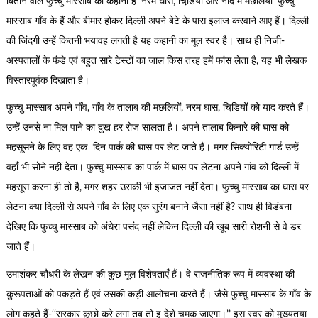
बिताने वाले फुच्चु मास्साब की कहानी है ‘नरम घास, चिडि़या और नींद में मछलियाँ’ फुच्चु
मास्साब गाँव के हैं और बीमार होकर दिल्ली अपने बेटे के पास इलाज करवाने आए हैं। दिल्ली
की जिंदगी उन्हें कितनी भयावह लगती है यह कहानी का मूल स्वर है। साथ ही निजी-
अस्पतालों के फंडे एवं बहुत सारे टेस्टों का जाल किस तरह हमें फांस लेता है, यह भी लेखक
विस्तारपूर्वक दिखाता है।
फुच्चु मास्साब अपने गाँव, गाँव के तालाब की मछलियों, नरम घास, चिडि़यों को याद करते हैं।
उन्हें उनसे ना मिल पाने का दुख हर रोज सालता है। अपने तालाब किनारे की घास को
महसूसने के लिए वह एक दिन पार्क की घास पर लेट जाते हैं। मगर सिक्योरिटी गार्ड उन्हें
वहाँ भी सोने नहीं देता। फुच्चु मास्साब का पार्क में घास पर लेटना अपने गांव को दिल्ली में
महसूस करना ही तो है, मगर शहर उसकी भी इजाजत नहीं देता। फुच्चु मास्साब का घास पर
लेटना क्या दिल्ली से अपने गाँव के लिए एक सुरंग बनाने जैसा नहीं है? साथ ही विडंबना
देखिए कि फुच्चु मास्साब को अंधेरा पसंद नहीं लेकिन दिल्ली की खूब सारी रोशनी से वे डर
जाते हैं।
उमाशंकर चौधरी के लेखन की कुछ मूल विशेषताएँ हैं। वे राजनीतिक रूप में व्यवस्था की
कुरूपताओं को पकड़ते हैं एवं उसकी कड़ी आलोचना करते हैं। जैसे फुच्चु मास्साब के गाँव के
लोग कहते हैं-‘‘सरकार कुछो करे लगा तब तो इ देशे चमक जाएगा।’’ इस स्वर को मुख्यतया