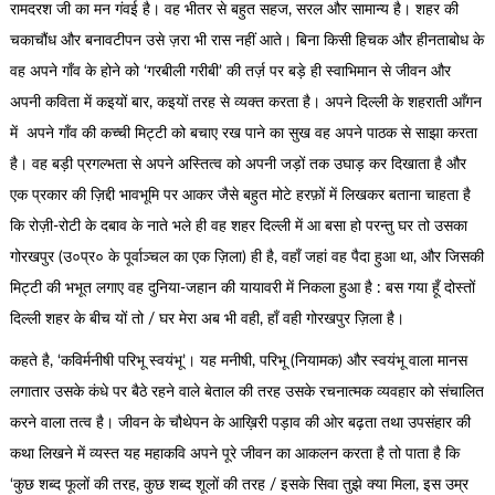
रामदरश जी का मन गंवई है। वह भीतर से बहुत सहज, सरल और सामान्य है। शहर की
चकाचौंध और बनावटीपन उसे ज़रा भी रास नहीं आते। बिना किसी हिचक और हीनताबोध के
वह अपने गाँव के होने को ‘गरबीली गरीबी’ की तर्ज़ पर बड़े ही स्वाभिमान से जीवन और
अपनी कविता में कइयों बार, कइयों तरह से व्यक्त करता है। अपने दिल्ली के शहराती आँगन
में अपने गाँव की कच्ची मिट्टी को बचाए रख पाने का सुख वह अपने पाठक से साझा करता
है। वह बड़ी प्रगल्भता से अपने अस्तित्व को अपनी जड़ों तक उघाड़ कर दिखाता है और
एक प्रकार की ज़िद्दी भावभूमि पर आकर जैसे बहुत मोटे हरफ़ों में लिखकर बताना चाहता है
कि रोज़ी-रोटी के दबाव के नाते भले ही वह शहर दिल्ली में आ बसा हो परन्तु घर तो उसका
गोरखपुर (उ०प्र० के पूर्वाञ्चल का एक ज़िला) ही है, वहाँ जहां वह पैदा हुआ था, और जिसकी
मिट्टी की भभूत लगाए वह दुनिया-जहान की यायावरी में निकला हुआ है : बस गया हूँ दोस्तों
दिल्ली शहर के बीच यों तो / घर मेरा अब भी वही, हाँ वही गोरखपुर ज़िला है।
कहते है, ‘कविर्मनीषी परिभू स्वयंभू’। यह मनीषी, परिभू (नियामक) और स्वयंभू वाला मानस
लगातार उसके कंधे पर बैठे रहने वाले बेताल की तरह उसके रचनात्मक व्यवहार को संचालित
करने वाला तत्व है। जीवन के चौथेपन के आख़िरी पड़ाव की ओर बढ़ता तथा उपसंहार की
कथा लिखने में व्यस्त यह महाकवि अपने पूरे जीवन का आकलन करता है तो पाता है कि
‘कुछ शब्द फूलों की तरह, कुछ शब्द शूलों की तरह / इसके सिवा तुझे क्या मिला, इस उम्र