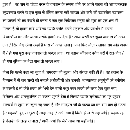
हुआ है। वह राम के चौदह बरस के वनवास के समाप्त होने पर अपने पाठक को आपादमस्तक
सुखस्नात करने के इस सुख से वंचित करना नहीं चाहता और कवि की उदारचेता उदात्तता
का उत्कर्ष तो तब देखते ही बनता है जब एक निर्बलतम मनुष्य को सुख का एक क्षण भी
मिलता है तो हमारा कवि अविलंब उसके प्रति अपने सहकार और समर्थन में अपना
विचारशील मन और आत्मा उसके हवाले कर देता है : आज धरती पर झुका आकाश तो अच्छा
लगा / सिर किए ऊंचा खड़ी है घास तो अच्छा लगा। आज फिर लौटा सलामत राम कोई अवध
में / हो गया पूरा कड़ा वनवास तो अच्छा लगा। था पढ़ाया माँजकर बर्तन घरों में रात-दिन /
हो गया बुधिया का बेटा पास तो अच्छा लगा।
जैसा कि पहले कहा जा चुका है, रामदरश जी मूलतः और अंततः कवि ही हैं। वह ग़ज़ल के
विन्यास में भी जब शब्दों को उनकी अर्थछवियों और उनकी ध्वन्यात्मक अनुगूंजों को मनोयोग
से बरतते हैं तो जैसे हृदय को भिगो देने वाली मधुर स्वर लहरी की तरह ऐसा कुछ नया,
विचित्र और अननुमानित सा बजता सुनाई देता है जिससे उसके श्रोताओं का मुंह सुखद
आश्चर्य से खुला का खुला रह जाता है और रामदरश जी के पाठक का मन बाग़-बाग़ हो उठता
है : महकती बूंद सा छूटा है लम्हा-लम्हा / अभी गया है किसी झील से नहा कोई। धड़क रहा
है पंखड़ी की तरह सन्नाटा / अभी-अभी कि जैसे आया था यहाँ कोई।