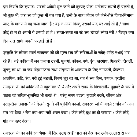
इस नियति कि क्रमशः सबको अकेले छूट जाने की दुस्सह पीड़ा अंगीकार करनी ही पड़ती है,
जो कुछ भी, ज़रा सा जो कुछ भी बच गया है, उसी के साथ जीवन को जैसे-तैसे जिया-निभाया
जाए, के मानस में वह चला जाता है : वह न आया किन्तु उसकी याद घर आई तो है / साथ
कोई हो न हो अपनी ये तन्हाई तो है। रफ़्ता-रफ़्ता जा रहे सब छोडते संगत मेरी / फ़िक्र क्या
दिन-रात साथी अपनी परछाईं तो है।
प्रकृति के कोमल स्पर्श रामदरश जी की मुक्त छंद की कविताओं के सदेह-सगेह स्थाई भाव
रहे हैं। नई कविता में जब ज़माना टहनी, फुनगी, कोंपल, पर्ण, वृंत, खरगोश, गिलहरी, तितली,
जुगनू का था, या जब मोहभंगजन्य तथा संत्रास के आख्यान के लिए नागफनी, कैक्टस,
आलपिन, कांटे, रेत, मरी हुई मछली, विवर्ण धूप का था, तब ये सब बिम्ब, रूपक, प्रतीक
रामदरश जी की कविताओं में बहुतायत से थे और अपने समय के विश्वसनीय मुहावरे के रूप में
पाठक को चकित-हुलसित भी करते थे। परंतु समय बदला, मुहावरे बदले, जीवन और
प्राकृतिक उपादानों को देखने-सुनने की प्रविधि बदली, रामदरश जी भी बदले : चाँद को आज
रात भर देखा / तेरा क्या-क्या नहीं असर देखा। जैसे कोई दूध का हो फव्वारा / जैसे कोई
गीत का पहर देखा।
रामदरश जी का कवि स्वाभिमान में सिर उठाए खड़ी घास को देख कर उमंग-उल्लास से भरा