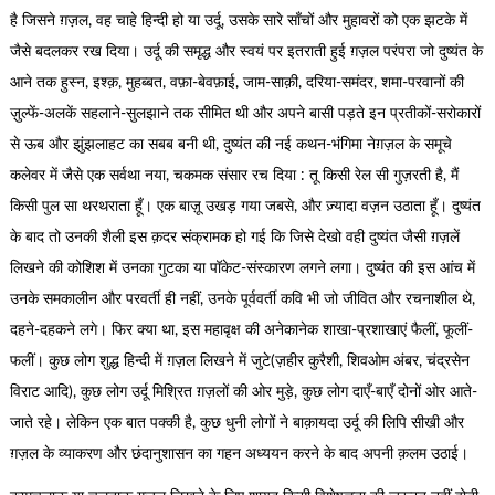
है जिसने ग़ज़ल, वह चाहे हिन्दी हो या उर्दू, उसके सारे साँचों और मुहावरों को एक झटके में
जैसे बदलकर रख दिया। उर्दू की समृद्ध और स्वयं पर इतराती हुई ग़ज़ल परंपरा जो दुष्यंत के
आने तक हुस्न, इश्क़, मुहब्बत, वफ़ा-बेवफ़ाई, जाम-साक़ी, दरिया-समंदर, शमा-परवानों की
ज़ुल्फें-अलकें सहलाने-सुलझाने तक सीमित थी और अपने बासी पड़ते इन प्रतीकों-सरोकारों
से ऊब और झुंझलाहट का सबब बनी थी, दुष्यंत की नई कथन-भंगिमा नेग़ज़ल के समूचे
कलेवर में जैसे एक सर्वथा नया, चकमक संसार रच दिया : तू किसी रेल सी गुज़रती है, मैं
किसी पुल सा थरथराता हूँ। एक बाज़ू उखड़ गया जबसे, और ज़्यादा वज़न उठाता हूँ। दुष्यंत
के बाद तो उनकी शैली इस क़दर संक्रामक हो गई कि जिसे देखो वही दुष्यंत जैसी ग़ज़लें
लिखने की कोशिश में उनका गुटका या पॉकेट-संस्कारण लगने लगा। दुष्यंत की इस आंच में
उनके समकालीन और परवर्ती ही नहीं, उनके पूर्ववर्ती कवि भी जो जीवित और रचनाशील थे,
दहने-दहकने लगे। फिर क्या था, इस महावृक्ष की अनेकानेक शाखा-प्रशाखाएं फैलीं, फूलीं-
फलीं। कुछ लोग शुद्ध हिन्दी में ग़ज़ल लिखने में जुटे(ज़हीर कुरैशी, शिवओम अंबर, चंद्रसेन
विराट आदि), कुछ लोग उर्दू मिश्रित ग़ज़लों की ओर मुड़े, कुछ लोग दाएँ-बाएँ दोनों ओर आते-
जाते रहे। लेकिन एक बात पक्की है, कुछ धुनी लोगों ने बाक़ायदा उर्दू की लिपि सीखी और
ग़ज़ल के व्याकरण और छंदानुशासन का गहन अध्ययन करने के बाद अपनी क़लम उठाई।