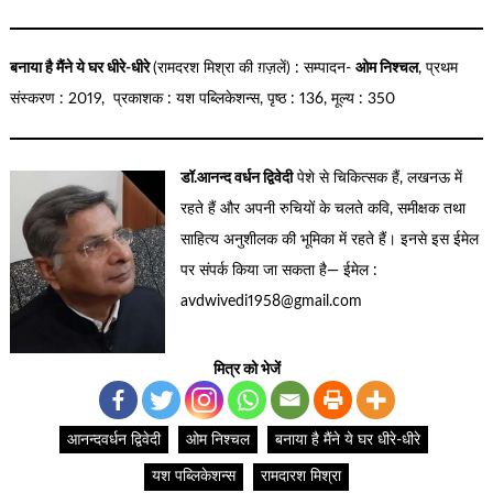
बनाया है मैंने ये घर धीरे-धीरे
(रामदरश मिश्रा की ग़ज़लें) : सम्पादन-
ओम निश्चल
, प्रथम
संस्करण : 2019, प्रकाशक : यश पब्लिकेशन्स, पृष्ठ : 136, मूल्य : 350
डॉ.आनन्द वर्धन द्विवेदी
पेशे से चिकित्सक हैं, लखनऊ में
रहते हैं और अपनी रुचियों के चलते कवि, समीक्षक तथा
साहित्य अनुशीलक की भूमिका में रहते हैं। इनसे इस ईमेल
पर संपर्क किया जा सकता है— ईमेल :
avdwivedi1958@gmail.com
मित्र को भेजें
आनन्दवर्धन द्विवेदी
ओम निश्चल
बनाया है मैंने ये घर धीरे-धीरे
यश पब्लिकेशन्स
रामदारश मिश्रा