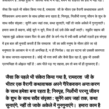
असाधारण है :अच्छा हुआ न आपसा चर्चा में मैं रहा, बेचैन सी शोहरत की हवा में नहीं रहा।
जैसा कि पहले भी संकेत किया गया है, रामदरश जी के भीतर एक वैरागी कथावाचक अपने
गैरिकवसन अन्तःकरण के साथ हमेशा बना रहता है; निस्पृह, निर्लोभी परन्तु जीवन के शुभ के
साथ सदैव संपृक्त : सुनेंगे आप जहां तक, कथा सुनाएंगे, नहीं तो जाके अकेले में गुनगुनाएंगे।
हमारा काम है कहना, कोई सुने न सुने, पिया है दर्द उसे लेके कहाँ जाएंगे। रघुवीर सहाय की
‘सहसा मुझे अकेला पाकर फिर से आप हँसे’ के वर्ण-गंध में रची-बसी अनेकों ग़ज़लें इस संग्रह
में इस बात की मुनादी करती हैं कि रामदरश जी का कवि मनुष्य के भीतर होते जा रहे
मनुष्यता के अवसान से न तो अनभिज्ञ है, न ही निरपेक्ष। वह हर घटना को उसकी कारणता
के साथ जानता-पहचानता है। कोई भी पत्ता क्यों और कैसे हिल रहा है, कुछ भी उसकी
प्रत्यभिज्ञा से ओझल नहीं है : आप पीले पड़ गए सहसा, हम तो बस यों ही मुस्कराए हैं।
जैसा कि पहले भी संकेत किया गया है, रामदरश जी के
भीतर एक वैरागी कथावाचक अपने गैरिकवसन अन्तःकरण
के साथ हमेशा बना रहता है; निस्पृह, निर्लोभी परन्तु जीवन
के शुभ के साथ सदैव संपृक्त : सुनेंगे आप जहां तक, कथा
सुनाएंगे, नहीं तो जाके अकेले में गुनगुनाएंगे। हमारा काम है