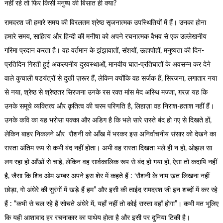
नहीं रहे तो फिर किसी मनुष्य की बिसात ही क्या?
रामदरश जी हमारे समय की विरलतम श्रेष्ठ सृजनात्मक उपस्थितियों में हैं। उनका होना
हमारे समय, साहित्य और हिन्दी की मनीषा को अपने रचनात्मक वैभव से एक उल्लेखनीय
गरिमा प्रदान करता है। वह वर्तमान के झंझावातों, संशयों, ऊहापोहों, मनुष्यता की दिन-
प्रतिदिन गिरती हुई अकल्पनीय दुरवस्थाओं, मानवीय घात-प्रतिघातों के अवसन्न कर देने
वाले कुचाली षडयंत्रों से दुखी ज़रूर हैं, लेकिन क्योंकि वह सर्जक हैं, सिरजना, लगातार नया
से नया, श्रेष्ठ से श्रेष्ठतर सिरजना उनके रस रक्त मांस मेद अस्थि मज्जा, ग़रज़ यह कि
उनके समूचे व्यक्तित्व और कृतित्व की चरम परिणति है, लिहाज़ा वह निराश-हताश नहीं हैं।
उनके कवि का यह भरोसा पक्का और अडिग है कि भले सारे रास्ते बंद हो गए से दिखते हों,
लेकिन बाहर निकलने और रौशनी को आँख में भरकर इस अनिर्वाचनीय संसार को देखने का
रास्ता अंतिम रूप से कभी बंद नहीं होता। अभी वह रास्ता दिखता भले ही न हो, ओझल सा
लग रहा हो आँखों से चाहे, लेकिन वह सार्वकालिक रूप से बंद हो गया हो, ऐसा तो कदापि नहीं
है, जैसा कि शिव ओम अम्बर अपने इस शेर में कहते हैं : ‘रौशनी के नाम ख़त लिखना नहीं
छोड़ा, गो अंधेरे की सुरंगों में खड़े हैं हम” और इसी की ताईद रामदरश जी इन शब्दों में कर रहे
हैं : “कभी से चल रहे हैं सोचते अंधेरे में, यहाँ नहीं तो कोई रास्ता वहाँ होगा”। कभी मत भूलिए
कि यही आशावाद हर रचनाकार का पाथेय होता है और इसी पर दुनिया टिकी है।