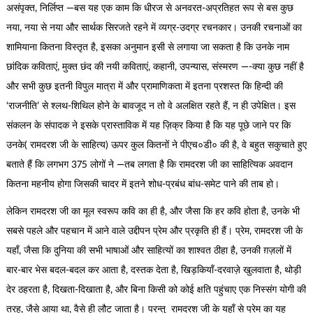
असंपृक्त, निर्लिप्त —बस यह एक काम कि धीरज से अनवरत-अप्रतिहत रूप से बस कुछ
नया, नया से नया और सार्थक सिरजते रहने में व्यग्र-उदग्र रचनकार। उनकी रचनाओं का
शामियाना कितना विस्तृत है, इसका अनुमान इसी से लगाया जा सकता है कि उनके नाम
छांदिक कविताएं, मुक्त छंद की नयी कविताएं, कहानी, उपन्यास, संस्मरण —-क्या कुछ नहीं है
और सभी कुछ इतनी विपुल मात्रा में और प्रामाणिकता में इतना प्रशस्त कि हिन्दी की
‘राजनीति’ से श्लथ-शिथिल होने के बावजूद न तो वे अलक्षित रहते हैं, न ही उपेक्षित। इस
संकलन के संपादक ने इसके प्रास्ताविक में यह ज़िक्र किया है कि यह पूछे जाने पर कि
उनके( रामदरश जी के साहित्य) ऊपर कुल कितनों ने पीएच०डी० की है, वे बहुत सकुचाते हुए
बताते हैं कि लगभग 375 लोगों ने —तब लगता है कि रामदरश जी का साहित्यिक अवदान
कितना महनीय होगा जिसकी चादर में इतने शोध-प्रबंध बांध-समेट पाने की ताब हो।
लेकिन रामदरश जी का मूल स्वरूप कवि का ही है, और जैसा कि हर कवि होता है, उनके भी
सबसे पहले और पहचान में आने वाले उद्दीपन प्रेम और प्रकृति ही हैं। प्रेम, रामदरश जी के
यहाँ, जैसा कि दुनिया की सभी भाषाओं और साहित्यों का शाश्वत ठीहा है, उनकी ग़ज़लों में
बार-बार भेस बदल-बदल कर आता है, दस्तक देता है, खिड़कियाँ-दरवाज़े खुलवाता है, थोड़ी
देर ठहरता है, दिखता-दिखाता है, और बिना किसी को कोई क्षति पहुंचाए एक निस्संग योगी की
तरह, जैसे आया था, वैसे ही लौट जाता है। परन्तु रामदरश जी के यहाँ से प्रेम का यह