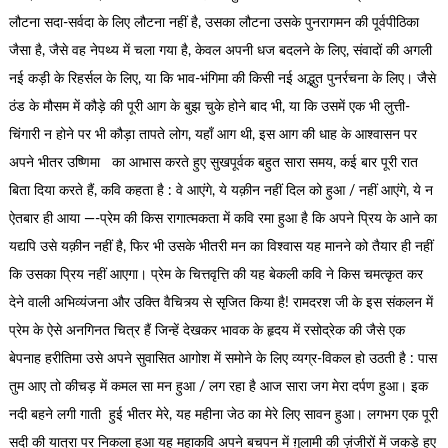
लौटना सदा-सर्वदा के लिए लौटना नहीं है, उसका लौटना उसके पुनरागमन की पूर्वपीठिका
जैसा है, जैसे वह नेपथ्य में चला गया है, केवल अपनी धज बदलने के लिए, संवादों की अगली
नई कड़ी के रिहर्सल के लिए, या कि भाव-भंगिमा की किसी नई अद्भुत पुनर्रचना के लिए। जैसे
ठंड के मौसम में कौड़े की पूरी आग के बुझ चुके होने बाद भी, या कि उसमें एक भी लुत्ती-
चिंगारी न होने पर भी कौड़ा तापते लोग, यहाँ आग थी, इस आग की धाह के आश्वासन पर
अपने भीतर उष्णिमा का आभास करते हुए सुखपूर्वक बहुत सारा समय, कई बार पूरी रात
बिता दिया करते हैं, कवि कहता है : वे आएंगे, ये यक़ीन नहीं दिल को हुआ / नहीं आएंगे, ये न
ऐतबार ही आया —-प्रेम की किस रागात्मकता में कवि रमा हुआ है कि अपने प्रिय के आने का
यद्यपि उसे यक़ीन नहीं है, फिर भी उसके भीतरी मन का विश्वास यह मानने को तैयार ही नहीं
कि उसका प्रिय नहीं आएगा। प्रेम के चित्तवृत्ति की यह बेकली कवि ने किस चमत्कृत कर
देने वाली अभिव्यंजना और उक्ति वैचित्र्य से सृजित किया है! रामदरश जी के इस संकलन में
प्रेम के ऐसे अनगिनत चित्र हैं जिन्हें देखकर भावक के हृदय में रसोद्रेक की जैसे एक
बेपनाह हरीतिमा उसे अपने सुवासित आगोश में समोने के लिए व्यग्र-विकल हो उठती है : पास
तुम आए तो कीचड़ में कमल सा मन हुआ / लग रहा है आज सारा जग मेरा दर्पण हुआ। इक
नदी बहने लगी गाती हुई भीतर मेरे, यह महीना जेठ का मेरे लिए सावन हुआ। लगभग एक पूरी
सदी की यात्रा पर निकला हुआ यह महाकवि अपने बचपन में ग़ुलामी की ज़ंजीरों में जकड़े हुए