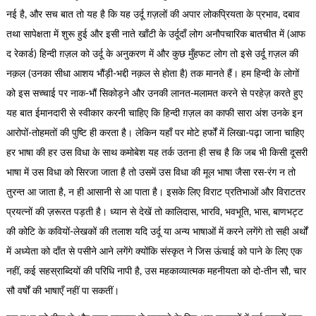
नई है, और सच बात तो यह है कि यह उर्दू ग़ज़लों की अपार लोकप्रियता के प्रभाव, दबाव
तथा सापेक्षता में शुरू हुई और इसी नाते खाँटी के उर्दूदाँ लोग अनौपचारिक बातचीत में (आफ
द रेकार्ड) हिन्दी ग़ज़ल को उर्दू के अनुकरण में और कुछ मुँहफट लोग तो इसे उर्दू ग़ज़ल की
नक़ल (उनका सीधा आशय भौंड़ी-भद्दी नक़ल से होता है) तक मानते हैं। हम हिन्दी के लोगों
को इस सच्चाई पर नाक-भौं सिकोड़ने और उनकी लानत-मलामत करने से परहेज़ करते हुए
यह बात ईमानदारी से स्वीकार करनी चाहिए कि हिन्दी ग़ज़ल का काफी सारा अंश उनके इन
आरोपों-तोहमतों की पुष्टि ही करता है। लेकिन यहाँ पर मोटे हर्फों में लिखा-पढ़ा जाना चाहिए
हर भाषा की हर उस विधा के साथ कमोबेश यह तर्क उतना ही सच है कि जब भी किसी दूसरी
भाषा में उस विधा को सिरजा जाता है तो उसमें उस विधा की मूल भाषा जैसा रस-रंग न तो
तुरन्त आ जाता है, न ही आसानी से आ पाता है। इसके लिए विराट प्रतिभाओं और विराटतर
प्रयत्नों की ज़रूरत पड़ती है। ध्यान से देखें तो कालिदास, भारवि, भवभूति, भास, बाणभट्ट
की कोटि के कवियों-लेखकों की तलाश यदि उर्दू या अन्य भाषाओं में करने लगेंगे तो सही अर्थों
में अध्येता को दाँत से पसीने आने लगेंगे क्योंकि संस्कृत ने जिस ऊंचाई को पाने के लिए एक
नहीं, कई सहस्राब्दियों की परिधि नापी है, उस महकाव्यात्मक महनीयता को दो-तीन सौ, चार
सौ वर्षों की भाषाएँ नहीं पा सकतीं।