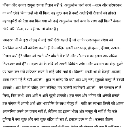
जीवन और उनका समूचा रचना वितान यही है, अनुल्लंघ्य सतां वर्त्म —सत्य और श्रेयस्कर
का मार्ग छोड़े बिना उन्हें जो भी मिला, वह कुछ कम है क्या! अक्षौहिणी सेनाओं को हाँकते
महाधनुर्धरों को ऐसा क्या मिल गया जो उन्हें अनुल्लंघ्य सतां वर्त्म के साथ नहीं मिला? केवल
‘धीरे-धीरे’ मिला, बस यही भर तो अंतर है।
रामदरश जी के इस संग्रह में कई सारी ऐसी ग़ज़लें है जो उनके प्रश्नाकुल संशय को
रेखांकित करने की कोशिश करती हैं कि आख़िर इतनी मार-धाड़, हो-हल्ला, हँगामा, उठाना-
गिराना क्यों है? जीवन को रचने और बाँचने में शांति और सौमनस्य का इतना आपराधिक
तिरस्कार क्यों है? रामदरश जी के कवि को अपनी किंचित उपेक्षा और अवमान का बोझ दूसरे
पर डाल कर उसे लज्जित करने में कोई रुचि नहीं है : कितनी अच्छी थी वो बेरुख़ी आपकी,
आज सहमा गई है हंसी आपकी। कुछ न कहिए कि क्यों आप आए नहीं, मुझको मालूम है बेबसी
आपकी। आप वैसे ही रहिए, रहम कीजिए, मार डालेगी शरमिंदगी आपकी। मैंने पहचान तो है
लिया, फिर कभी, आप आयें न आयें ख़ुशी आपकी। इस स्वर और भंगिमा की अनेकों ग़ज़लें
इस संग्रह में अपनी अर्थ और भावदीप्ति के साथ मौजूद हैं। कवि का स्वभाव किसी को आहत
अपमानित करने का ज़रूर नहीं है, लेकिन वह इतना भोला और मासूम भी नहीं है कि उसे
दुनिया में क्या कुछ और क्यों कुछ घटित हो रहा है, इसका इल्म न हो। उसका वीक्षण