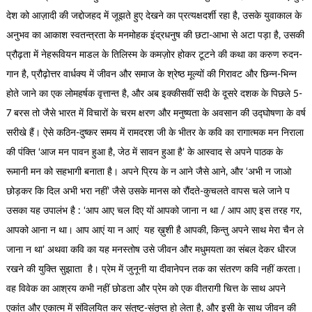
देश को आज़ादी की जद्दोजहद में जूझते हुए देखने का प्रत्यक्षदर्शी रहा है, उसके युवाकाल के
अनुभव का आकाश स्वतन्त्रता के मनमोहक इंद्रधनुष की छटा-आभा से अटा पड़ा है, उसकी
प्रौढ़ता में नेहरूवियन माडल के तिलिस्म के कमज़ोर होकर टूटने की कथा का करुण रुदन-
गान है, प्रौढ़ोत्तर वार्धक्य में जीवन और समाज के श्रेष्ठ मूल्यों की गिरावट और छिन्न-भिन्न
होते जाने का एक लोमहर्षक वृत्तान्त है, और अब इक्कीसवीं सदी के दूसरे दशक के पिछले 5-
7 बरस तो जैसे भारत में विचारों के चरम क्षरण और मनुष्यता के अवसान की उद्घोषणा के वर्ष
सरीखे हैं। ऐसे कठिन-दुष्कर समय में रामदरश जी के भीतर के कवि का रागात्मक मन निराला
की पंक्ति ‘आज मन पावन हुआ है, जेठ में सावन हुआ है’ के आस्वाद से अपने पाठक के
रूमानी मन को सहभागी बनाता है। अपने प्रिय के न आने जैसे आने, और ‘अभी न जाओ
छोड़कर कि दिल अभी भरा नहीं’ जैसे उसके मानस को रौंदते-कुचलते वापस चले जाने प
उसका यह उपालंभ है : ‘आप आए चल दिए यों आपको जाना न था / आप आए इस तरह गर,
आपको आना न था। आप आएं या न आएं यह ख़ुशी है आपकी, किन्तु अपने साथ मेरा चैन ले
जाना न था’ अथवा कवि का यह मनस्तोष उसे जीवन और मधुमयता का संबल देकर धीरज
रखने की युक्ति सुझाता है। प्रेम में जुनूनी या दीवानेपन तक का संतरण कवि नहीं करता।
वह विवेक का आश्रय कभी नहीं छोडता और प्रेम को एक वीतरागी चित्त के साथ अपने
एकांत और एकात्म में संविलयित कर संतुष्ट-संतृप्त हो लेता है, और इसी के साथ जीवन की