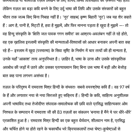
कामचलाऊ या चलताऊ ग़ज़ल लिखने के लिए शायद किसी विशेषज्ञता की ज़रूरत नहीं होती
लेकिन ग़ज़ल का बड़ा कवि बनने के लिए उर्दू भाषा की लिपि और उसके संस्कारों को बहुत
भीतर तक जज़्ब किए बिना निबाह नहीं है। ‘नूर’ साहब( कृष्ण बिहारी ‘नूर’) जब यह शेर कहते
हैं : आग है, पानी है, मिट्टी है, हवा है मुझमें, और फिर मानना पड़ता है ख़ुदा है मुझमें —- तो
वह हिन्दू संस्कृति के ‘क्षिति जल पावक गगन समीरा’ का आश्रय-अवलंबन नहीं ले रहे होते,
वह एक ख़ालिस इस्लामी संस्कृति की मान्यताओं-विश्वासों को आधार बनाकर अपनी बात कह
रहे हैं— इस्लाम में ख़ुदा (परमात्मा) के सिवा सृष्टि के निर्माण में चार तत्वों की ही मान्यता है,
उनके यहाँ ‘आकाश’ तत्व अनुपस्थित है। ज़ाहिर है, भाषा के उत्स और उसके सांस्कृतिक
अवबोध की जड़ों में उतरे और उसका प्रत्याख्यान किए बिना उस भाषा में बड़ी और बेजोड़
बात कह पाना लगभग असंभव है।
ग़ज़ल के परिदृश्य में रामदरश मिश्र हिन्दी के संभवतः सबसे वयस्श्रेष्ठ कवि हैं। वह 97 वर्ष
के हैं और लगातार नया से नया सिरजते हुए सक्रिय हैं। हिन्दी के कवि, साहित्य अनुशीलक
अपनी भाषाविद तथा तेजोदीप्त संपादक-समालोचक की छवि वाले प्रसिद्ध साहित्यकार ओम
निश्चल के सम्पादन में रामदरश जी की 83 ग़ज़लों का संकलन ‘बनाया है मैंने ये घर धीरे-धीरे’
प्रकाशित हुआ है। रामदरश मिश्र हिन्दी का एक बहुत धैर्यवान, शीलवान नाम है, प्रसिद्ध
और चर्चित होने या होते रहने के चकाचौंध भरे क्रियाकलापों तथा चेष्टा-कुचेष्टाओं से