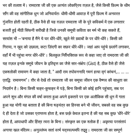
भर की तलाश में। रामदरश जी की एक अत्यंत लोकप्रिय ग़ज़ल है, जैसे किसी फ़िल्म के थीम
साँग की वह सांगीतिक धुन जो अनिवार्यतः धीमी-धीमी आवाज़ में पूरी फ़िल्म में अनवरत
गुंजरित होती रहती है, ठीक वैसे ही यह ग़ज़ल रामदरश जी के पूरे कविकर्म में एक लगातार
बजती हुई मीठी सिंफनी सरीखी है जिसे उनकी समूची कविता का मर्म भी कह सकते हैं,
सत्वांश भी —‘बनाया है मैंने ये घर धीरे-धीरे, खुले मेरे ख़्वाबों के पर धीरे-धीरे। किसी को
गिराया, न ख़ुद को उछाला, कटा ज़िंदगी का सफ़र धीरे-धीरे। जहां आप पहुंचे छलांगें लगाकर,
वहाँ मैं भी पहुंचा मगर धीरे-धीरे’। बिलकुल निर्वैयक्तिक रूप से कहा जाए तो रामदरश जी की
यह ग़ज़ल इनके समूचे जीवन के इतिवृत्त का जैसे सार-संक्षेप (Gist) है, ठीक वैसे ही जैसे
एकश्लोकी रामायण में कहा जाता है, ” आदौ राम तपोवननादि गमनं हत्वा मृगं कांचनं,… … …
एतद्धि रामायणम”। ग़ौर से देखें तो रामदरश जी का समूचा जीवन एक वैष्णव की साधुता का
निदर्शन है। बिना किसी चक्र-कुचक्र में पड़े, बिना किसी को कोई हानि पहुंचाए, सब पर
अपने शुभ और मंगल की वर्षा करता हुआ अपने इकतारे पर एक अलौकिक सी धुन में गाता
हुआ यह योगी यह बताता है की बिना षड्यंत्र का हिस्सा बने भी जीवन, सबको वह सब कुछ
दे ही देता है जो उसका प्राप्तव्य होता है, बस फ़र्क़ केवल इतना है की यह सब कुछ ‘धीरे-धीरे’
होता है, आपाधापी और हिंस्र त्वरा के बिना। संस्कृत का एक श्लोक है : अकृत्वा परसंतापं
अगत्वा खल मंदिरम। अनुल्लंघ्य सतां वर्त्म यद्स्वल्पमपि तद्बहु। रामदरश जी का सम्पूर्ण