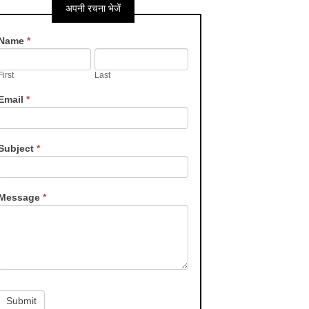
अपनी रचना भेजें
Contact
Name
*
Us
First
Last
Email
*
Subject
*
Message
*
Submit