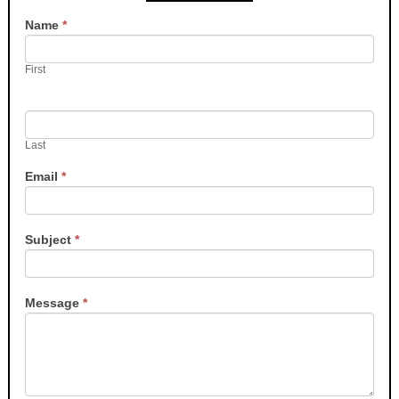
Contact
Name
*
Us
First
Last
Email
*
Subject
*
Message
*