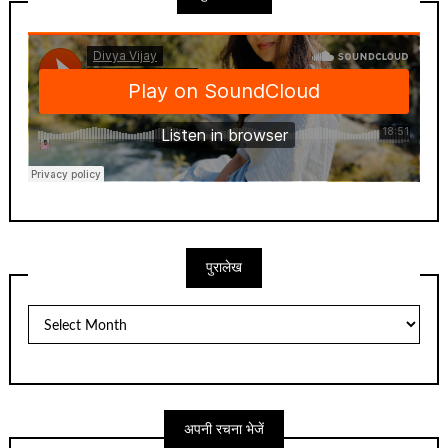
पुरालेख
पुरालेख
अपनी रचना भेजें