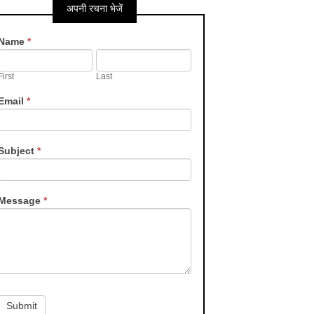
अपनी रचना भेजें
Contact
Name
*
Us
First
Last
Email
*
Subject
*
Message
*
Submit