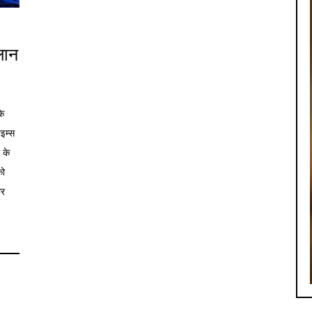
लान
के
ाइम्स
 के
को
ार