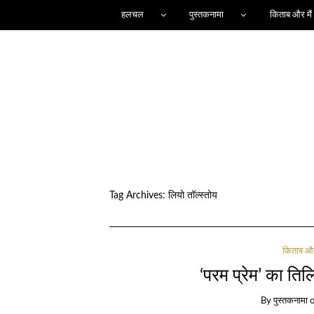
हलचल
पुस्तकनामा
किताब और मैं
Tag Archives:
लियो तॉल्स्तोय
किताब और 
‘परम प्रेम’ का तिल
By
पुस्तकनामा