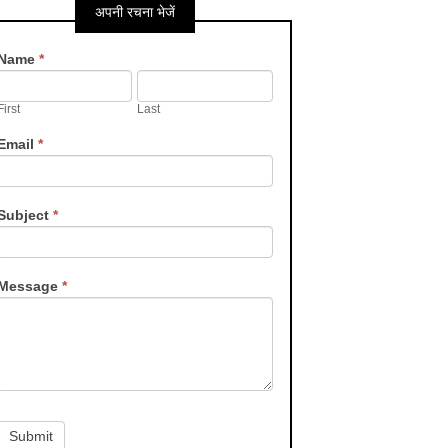
अपनी रचना भेजें
Contact
Name
*
Us
First
Last
Email
*
Subject
*
Message
*
Submit