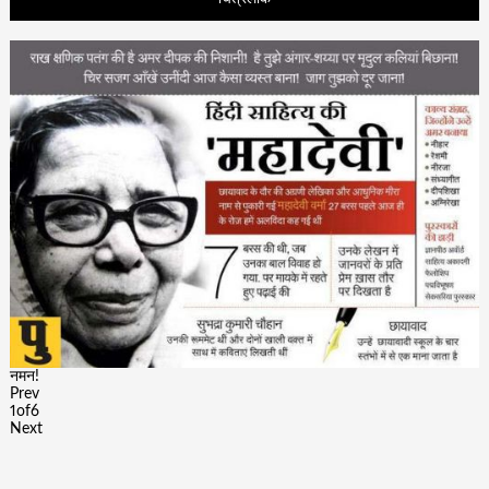
नमन!
Prev
1
of
6
Next