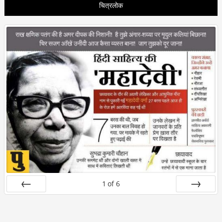
चित्रलोक
1
of
6
Prev
Next