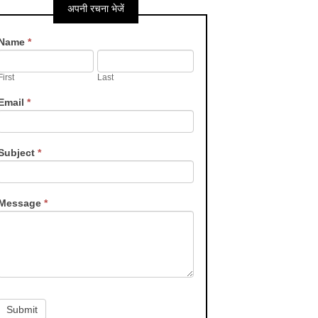
अपनी रचना भेजें
Contact
Name
*
Us
First
Last
Email
*
Subject
*
Message
*
Submit