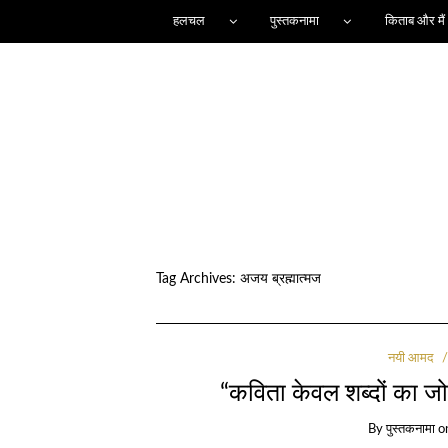
हलचल
पुस्तकनामा
किताब और मैं
Tag Archives:
अजय ब्रह्मात्मज
नयी आमद
“कविता केवल शब्दों का जोड
By
पुस्तकनामा
o