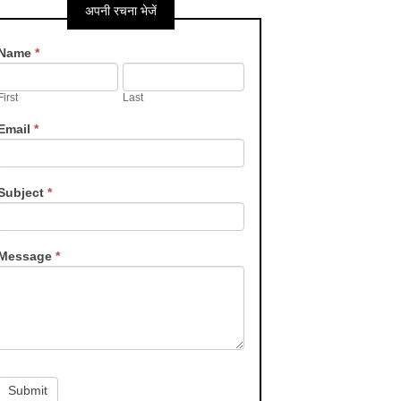
अपनी रचना भेजें
Contact
Name
*
Us
First
Last
Email
*
Subject
*
Message
*
Submit