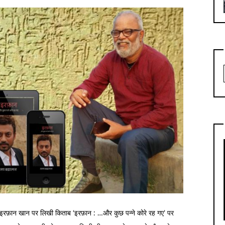
ा इरफ़ान खान पर लिखी किताब ‘इरफ़ान : …और कुछ पन्ने कोरे रह गए’ पर