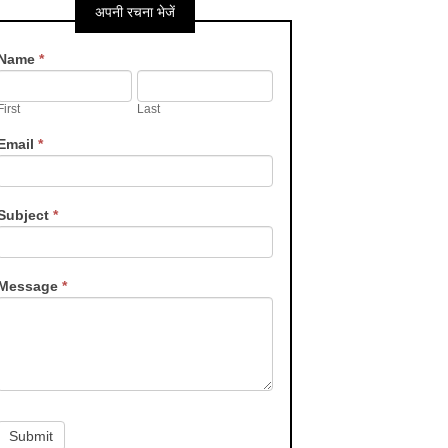
अपनी रचना भेजें
Contact
Name
*
Us
First
Last
Email
*
Subject
*
Message
*
Submit