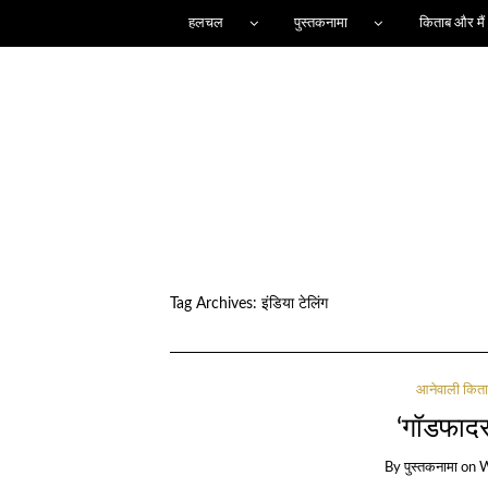
हलचल
पुस्तकनामा
किताब और मैं
Tag Archives:
इंडिया टेलिंग
आनेवाली कित
‘गॉडफादर’
By
पुस्तकनामा
on
W