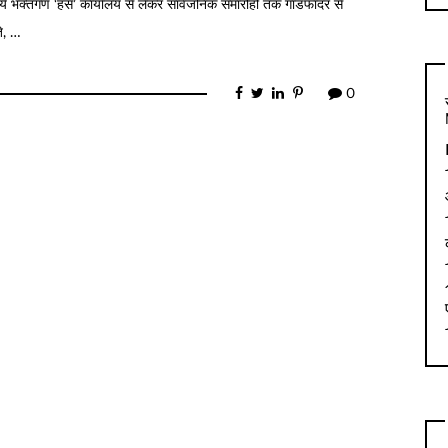
 ये भक्तगण ‘हंस’ कार्यालय से लेकर सार्वजनिक समारोहों तक गॉडफादर से
े, …
0