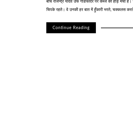
बीच राजेन्द्र यादव उर्फ गॉडफादर पर कब्जे की होड़ मची है।
चिपके रहते। वे उनकी हर बात में हुँकारी भरते, चक्कलस करत
Continue Reading