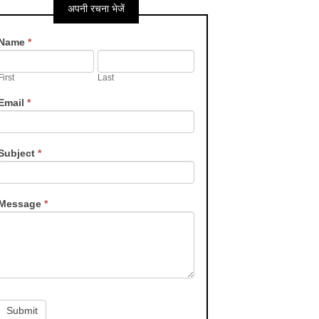
अपनी रचना भेजें
Contact
Name
*
Us
First
Last
Email
*
Subject
*
Message
*
Submit