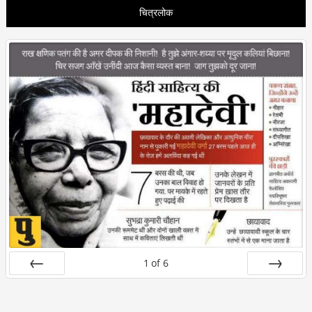
चित्रलोक
1
of
6
Prev
Next