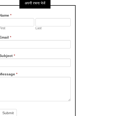
अपनी रचना भेजें
Contact
Name
*
Us
First
Last
Email
*
Subject
*
Message
*
Submit