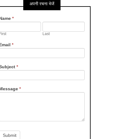
अपनी रचना भेजें
Contact
Name
*
Us
First
Last
Email
*
Subject
*
Message
*
Submit