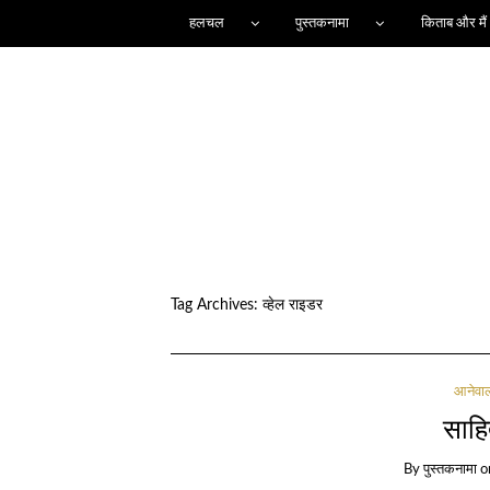
हलचल
पुस्तकनामा
किताब और मैं
Tag Archives:
व्हेल राइडर
आनेवा
साहित
By
पुस्तकनामा
o