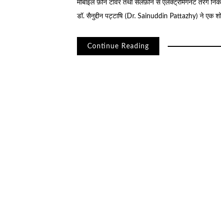
मोबाइल फ़ोन टावर तथा सेलफ़ोन से एलैक्ट्रोमैगनेट तरंगे नि
डॉ. सैनुद्दीन पट्टाषि (Dr. Sainuddin Pattazhy) ने एक 
Continue Reading