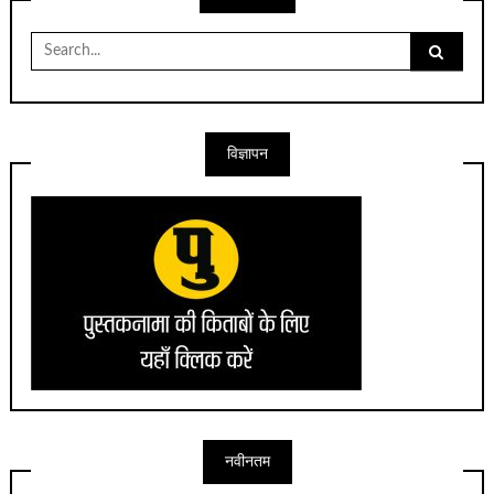
Search
for:
विज्ञापन
नवीनतम