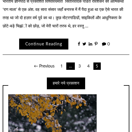
भारतीय ज्ञानपीठ से प्रकाशित विश्वविख्यात सितारवादक पंडित रविशंकर की आत्मकथा
‘राग माला’ से एक अंश. वह सारा संसार जहाँ बनारस में मैं पैदा हुआ था एक ऐसे भारत की
तरह था जो दो हज़ार वर्ष पूर्व का था। कुछ मोटरगाडिय़ों, साइकिलों और आधुनिकता के
छोटे-बड़े चिह्नïों को छोड़, जो मेरी चारों तरफ थे, हर वस्तु …
Continue Reading
0
Posts
← Previous
1
…
3
4
5
navigation
हमारे नये प्रकाशन