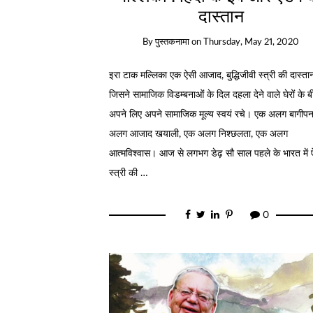
दास्‍तान
By
पुस्तकनामा
on
Thursday, May 21, 2020
इरा टाक मल्लिका एक ऐसी आजाद, बुद्धिजीवी स्‍त्री की दास्‍तान
जिसने सामाजिक विडम्‍बनाओं के दिल दहला देने वाले घेरों के 
अपने लिए अपने सामाजिक मूल्‍य स्‍वयं रचे। एक अलग बागीप
अलग आजाद खयाली, एक अलग निश्‍छलता, एक अलग
आत्‍मविश्‍वास। आज से लगभग डेढ़ सौ साल पहले के भारत में 
स्‍त्री की …
0