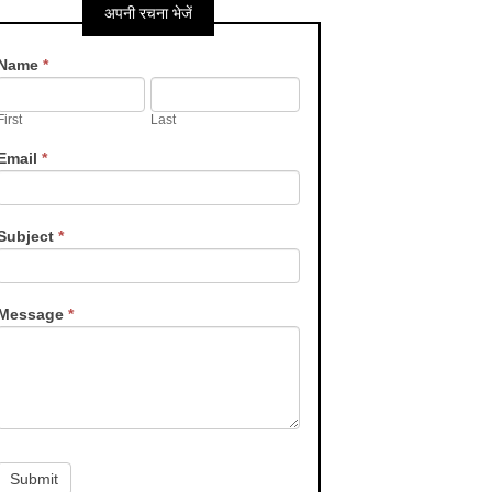
अपनी रचना भेजें
Contact
Name
*
Us
First
Last
Email
*
Subject
*
Message
*
Submit