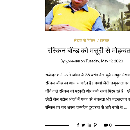
लेखक से मिलिए
हलचल
रस्‍किन बॉन्‍ड को मसूरी से मोहब्‍बत 
By
पुस्तकनामा
on
Tuesday, May 19, 2020
राजेन्‍द्र शर्मा अपने जीवन के 86 बसंत देख चुके मशहूर लेख
रस्‍किन बॉन्‍ड का आज जन्‍मदिन है। बच्‍चों जैसी उन्‍मुक्‍तता क
जीने वाले रस्‍किन को प्रकृति और बच्‍चे सबसे प्रिय रहे है। छ
छोटी गोल मटोल ऑखों में गजब की चंचलता और नटखटपन वा
रस्‍किन हर बार अपना जन्‍मदिन दूरदराज से आये बच्‍चों के …
0